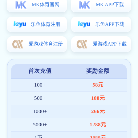
适配读屏软件，视障球迷可收听联赛场次播报。
球队对比与可视化工具升级...
中英日韩等多语言界面，海外球迷无障碍。
第三方审计
双击快进、三指截图等手势可自定义。
帮助与说明
jrs飞速直播 · 用户常问
1