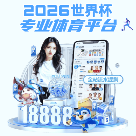
数据平台
深圳、硅谷研...
它是聊球的根据地...
必赢电游娱乐官网...
体育头条
队长确认
二次转会分成
体育头条资讯 #13395
2026-08-06 18:39
前言：当2026年世界杯的号角即将吹响，全球的目
光再次聚焦于那些能够以一己之力改变战局的超级球
星。韩国队的锋线尖刀曹圭成，正站在职业生涯的又
一个十字路口。关于他在对阵南非队时破门机会的讨