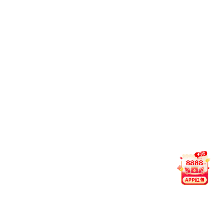
队的命运。对于非洲...
2026-07-25
欧冠加拉塔萨雷对阵阿贾克斯中路渗透效
在欧冠联赛的璀璨星河中，加拉塔萨雷与阿贾克斯
这两支欧陆传统劲旅...
2026-07-24