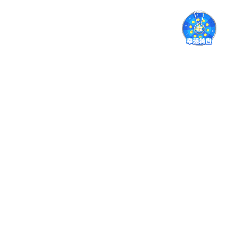
欧冠加拉塔萨雷对阵布鲁日禁区弧顶保护
在欧冠联赛的璀璨星空下，每一场对决都如同精密
仪器中的齿轮咬合，稍...
2026-07-25