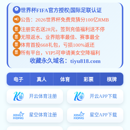
论，如今已演变为一场关于价值评估的激烈辩论。有
人说，这不过是数据堆砌出的幻象；也有人说，这是
韩国足球冲击淘汰赛的关键密码。在世界杯的舞台
上，每一次触球都可能被放大，而曹圭成的机会，究
竟是被高估的泡沫，还是被低估的黄金？
2026年世界杯小组赛抽签结果揭晓后，韩国队与南
非队的交锋便被贴上了“生死战”的标签。对于韩国队
而言，对阵南非不仅是抢分的关键战役，更是检验球
队进攻体系的试金石。在这场比赛的博弈中，曹圭成
的角色被推到了聚光灯下。作为一名以嗅觉敏锐、跑
位灵动著称的前锋，他在禁区内的威胁是显而易见
的。然而，媒体和球迷热衷于讨论他的破门机会是否
被过度放大，这背后隐藏着一个更深层的命题：在世
界杯这种高压环境下，一名前锋的实际产出与舆论预