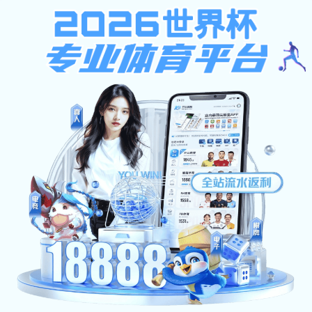
数据平台
深圳、硅谷研...
它是聊球的根据地...
必赢电游娱乐官网...
体育头条
队长确认
二次转会分成
体育头条资讯 #47050
2026-07-22 21:53
[!--newstext--]
上一篇：
欧冠葡萄牙体育对阵亚特兰大压迫