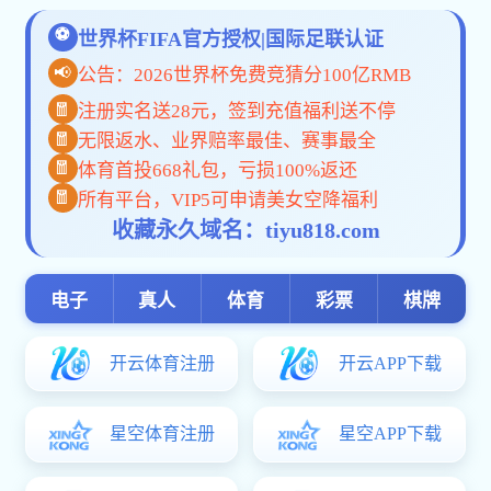
下一篇：
下一篇：很抱歉没有了
B 轮融资
欧冠葡萄牙体育对阵亚特
聚焦亚特兰大欧冠关键战
德容代表荷兰迎战日本第
荷兰弗林蓬迎战瑞典拦截
聚焦毕尔巴鄂欧冠关键战
6月25日巴拉圭对澳大利
2026世界杯葡萄牙队对哥
个性化推送提醒