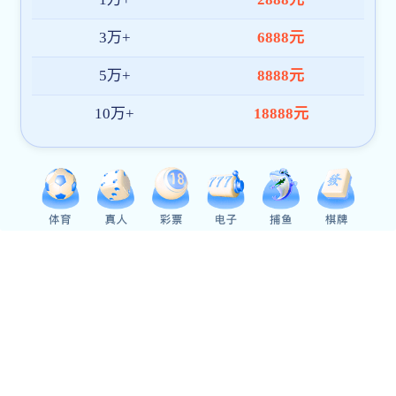
在世界杯的浩瀚星河中，有些比赛注定会像流星一
样划过天际，留下令人...
2026-07-26
世界杯本坦库尔对阵佛得角攻守衔接作用
世界杯舞台上的乌拉圭，向来以血性与坚韧著称。
当这支南美劲旅在小...
2026-07-26