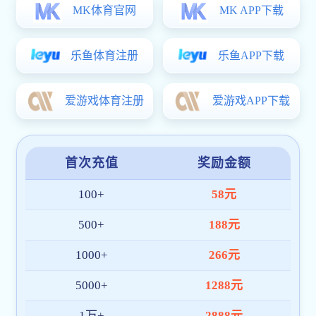
女足欧冠青训成果背后：慢热有代价
当欧洲女足冠军联赛的聚光灯再度亮起，人们惊叹
于那些平均年龄不过...
2026-08-07
6月19日土耳其vs巴拉圭二点球争夺