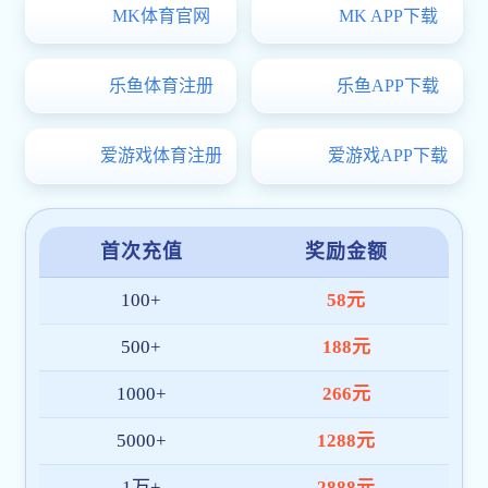
6月13日苏格兰对海地补时规则影响
在足球的世界里，补时往往被视为比赛最后的悬念
制造机，它能让胜利者...
2026-07-25
欧冠加拉塔萨雷对阵布鲁日禁区弧顶保护