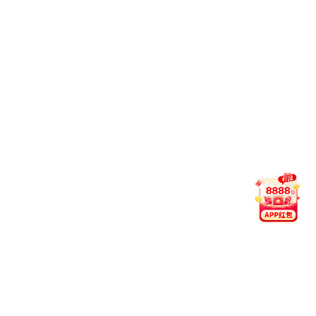
心前锋伊萨克在禁区外拔脚怒射，这一脚远射
的选择究竟是天才的火花还是鲁莽...
关于「科特迪瓦队哈勒对阵厄瓜多尔门前
2
终结能否提升看点梳理」
科特迪瓦队哈勒对阵厄瓜多尔门前终结：世界
杯锋线尖刀的致命一击当非洲象群与南美劲旅
在世界杯的绿茵战场上狭路相逢，科特迪瓦队
的前锋哈勒，这位身高超过一米九的“高炮台”，
便成为了决定比赛走向的关键变量。他能否在
厄瓜多尔队的钢铁防线前，完...
德国队萨内对阵科特迪瓦传中质量能否提
3
高首发判断
在世界杯的绿茵场上，一次精准的传中往往能
决定比赛的走向，甚至改写一支球队的命运。
当德国队与科特迪瓦的强强对话即将上演，所
有人的目光都聚焦在萨内身上。这位才华横溢
的边锋，其传中质量是否足以支撑他锁定首发
位置？这不仅关乎一场比赛的胜负...