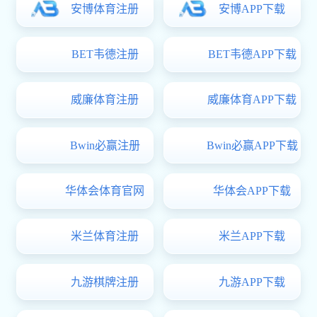
身价、国籍、年龄、伤病史...
赛季年报
体育头条
队长确认
二次转会分成
延伸阅读