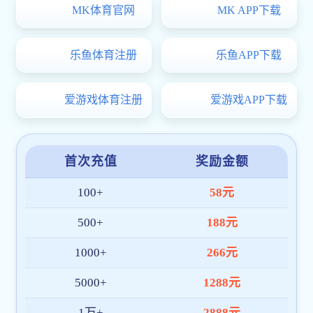
女足欧冠青训成果背后：慢热有代价
当欧洲女足冠军联赛的聚光灯再度亮起，人们惊叹
于那些平均年龄不过...
2026-08-07
6月19日土耳其vs巴拉圭二点球争夺