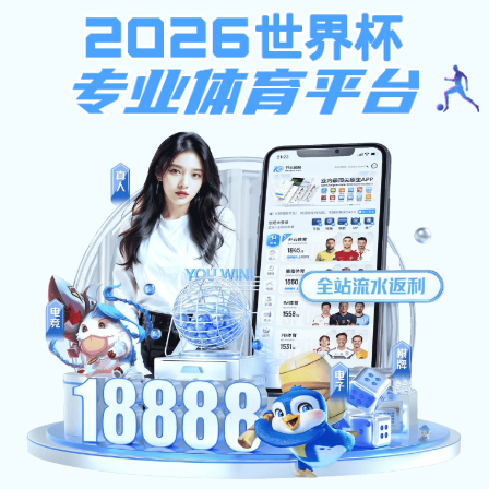
数据平台
深圳、硅谷研...
它是聊球的根据地...
必赢电游娱乐官网...
体育头条
队长确认
二次转会分成
体育头条资讯 #49450
2026-07-25 12:33
[!--newstext--]
上一篇：
姆本巴迎战乌兹别克斯坦拦截后的