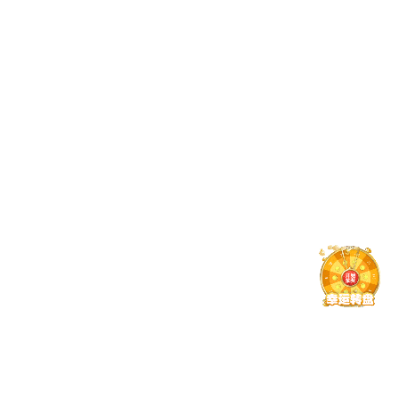
欧冠加拉塔萨雷对阵阿贾克斯中路渗透效
在欧冠联赛的璀璨星河中，加拉塔萨雷与阿贾克斯
这两支欧陆传统劲旅...
2026-07-24