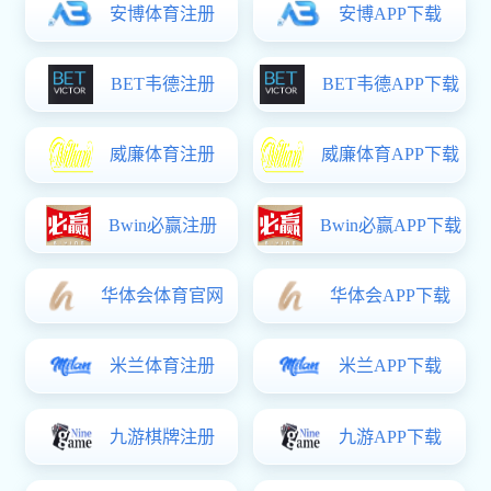
身价、国籍、年龄、伤病史...
赛季年报
体育头条
队长确认
二次转会分成
延伸阅读